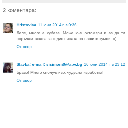
2 коментара:
Hristovica
11 юни 2014 г. в 0:36
Леле, много е хубава. Може към октомври и аз да ти
поръчам такава за годишнината на нашите кумци :о)
Отговор
Slavka; e-mail: sisimoni9@abv.bg
16 юни 2014 г. в 23:12
Браво! Много сполучливо, чудесна изработка!
Отговор