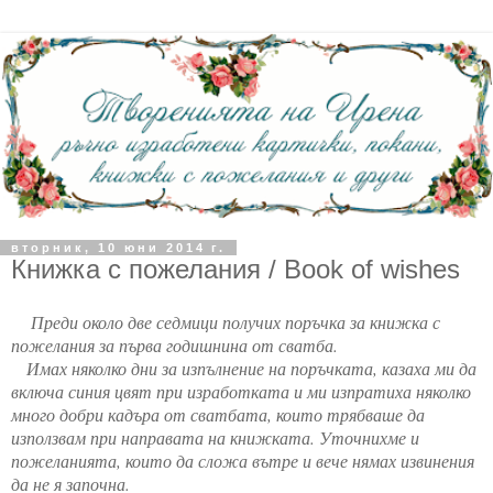
вторник, 10 юни 2014 г.
Книжка с пожелания / Book of wishes
Преди около две седмици получих поръчка за книжка с
пожелания за първа годишнина от сватба.
Имах няколко дни за изпълнение на поръчката, казаха ми да
включа синия цвят при изработката и ми изпратиха няколко
много добри кадъра от сватбата, които трябваше да
използвам при направата на книжката. Уточнихме и
пожеланията, които да сложа вътре и вече нямах извинения
да не я започна.